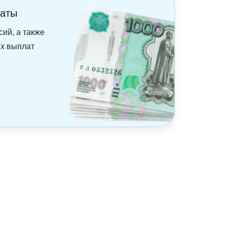
латы
сий, а также
ых выплат