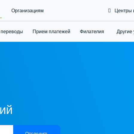
Организациям
Центры 
 переводы
Приeм платежей
Филателия
Другие 
Toggle Drop
ний
Отследить