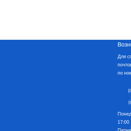
Возн
Для с
почто
по но
(
(
Понеде
17:00
Пятниц