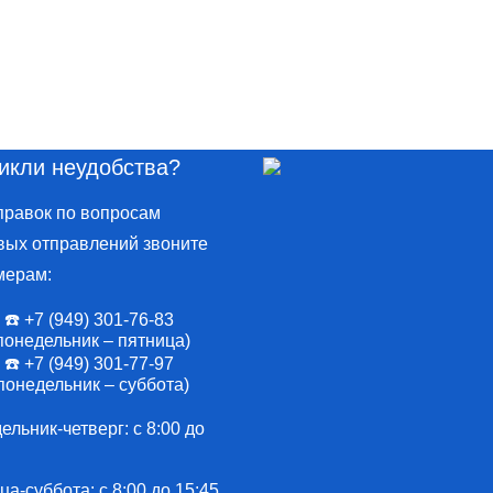
икли неудобства?
правок по вопросам
вых отправлений звоните
мерам:
☎️ +7 (949) 301-76-83
понедельник – пятница)
☎️ +7 (949) 301-77-97
понедельник – суббота)
льник-четверг: с 8:00 до
а-суббота: с 8:00 до 15:45