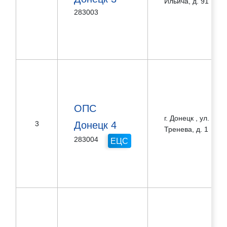
Ильича, д. 91
283003
ОПС
г. Донецк , ул.
Донецк 4
3
Тренева, д. 1
283004
ЕЦС