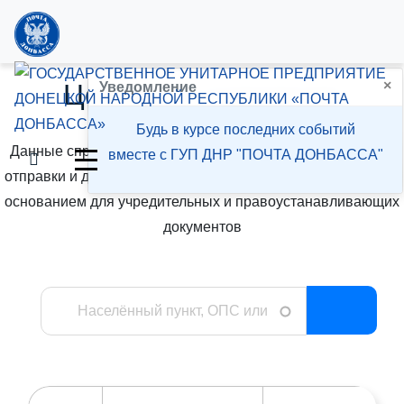
×
Центры и отделения
Уведомление
Будь в курсе последних событий
Данные справочника предназначены исключительно для
вместе с ГУП ДНР "ПОЧТА ДОНБАССА"
отправки и доставки почтовых отправлений и не являются
основанием для учредительных и правоустанавливающих
документов