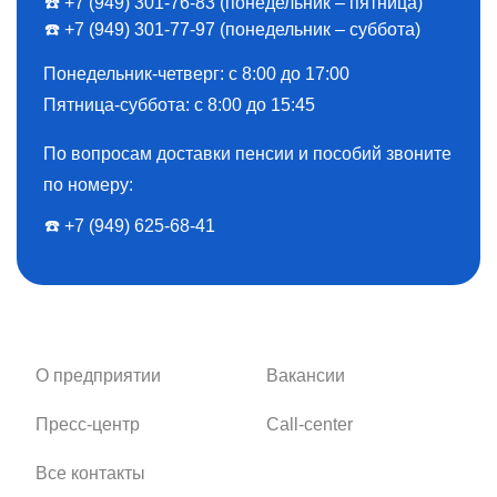
☎️ +7 (949) 301-76-83 (понедельник – пятница)
☎️ +7 (949) 301-77-97 (понедельник – суббота)
ОПС
г. Донецк , пл.
Понедельник-четверг: с 8:00 до 17:00
6
Донецк 10
Победы, д. 27
Пятница-суббота: с 8:00 до 15:45
283010
По вопросам доставки пенсии и пособий звоните
по номеру:
☎️ ️+7 (949) 625-68-41
ОПС
г. Донецк , ул.
Донецк 11
7
Уральская, д. 17
283011
О предприятии
Вакансии
ЕЦС
Пресс-центр
Call-center
Все контакты