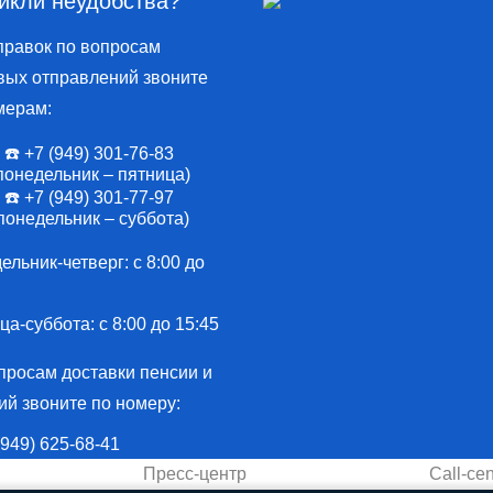
икли неудобства?
9.11
Гринкевича
правок по вопросам
вых отправлений звоните
мерам:
☎️ +7 (949) 301-76-83
понедельник – пятница)
☎️ +7 (949) 301-77-97
понедельник – суббота)
льник-четверг: с 8:00 до
а-суббота: с 8:00 до 15:45
просам доставки пенсии и
ий звоните по номеру:
 (949) 625-68-41
Пресс-центр
Call-cen