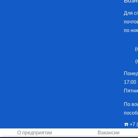
Возн
13
283001
Для с
почто
по но
(
(
Понеде
17:00
Пятниц
По во
пособ
☎️ ️+7
О предприятии
Вакансии