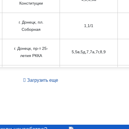
Конституции
г. Донецк, пл.
1,1/1
Соборная
г. Донецк, пр-т 25-
5,5в,5д,7,7а,7г,8,9
летия РККА
г. Донецк, пр-т 25-
4,4а,10,11,12,13,14,
Загрузить еще
летия РККА
14а,15,16,16а,18
г. Донецк, пр-т 25-
1,1в,3,3а,6,6б,6в,9
летия РККА
г. Донецк, пр-т