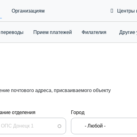
Организациям
Центры 
 переводы
Приeм платежей
Филателия
Другие 
Toggle Drop
ение почтового адреса, присваиваемого объекту
ание отделения
Город