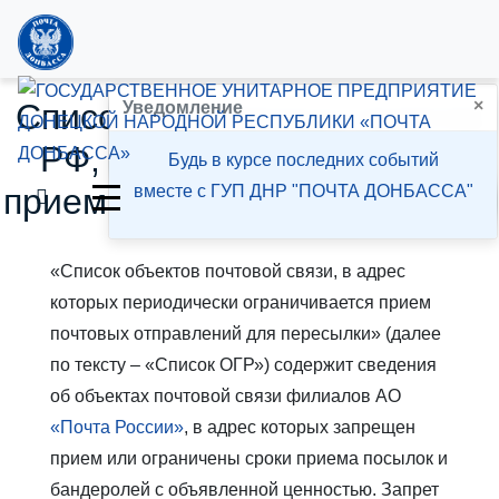
×
Список населенных пунктов
Уведомление
РФ, в которые ограничен
Будь в курсе последних событий
прием почтовых отправлений
вместе с ГУП ДНР "ПОЧТА ДОНБАССА"
«Список объектов почтовой связи, в адрес
которых периодически ограничивается прием
почтовых отправлений для пересылки» (далее
по тексту – «Список ОГР») содержит сведения
об объектах почтовой связи филиалов АО
«Почта России»
, в адрес которых запрещен
прием или ограничены сроки приема посылок и
бандеролей с объявленной ценностью. Запрет