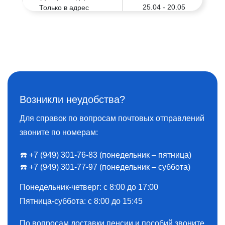
25.04 - 20.05
Только в адрес
25.10 - 20.11
объектов почтовой
связи:
Усть-Нюкжа
Шимановский
(центр
район
Шимановск)
01.04 - 15.05
Возникли неудобства?
Только в адрес
15.10 - 20.11
объектов почтовой
Для справок по вопросам почтовых отправлений
связи:
звоните по номерам:
Ураловка
☎️ +7 (949) 301-76-83 (понедельник – пятница)
Архангельская область
☎️ +7 (949) 301-77-97 (понедельник – суббота)
Понедельник-четверг: с 8:00 до 17:00
Лешуконский район
Пятница-суббота: с 8:00 до 15:45
(центр
Лешуконское)
По вопросам доставки пенсии и пособий звоните
В течение года