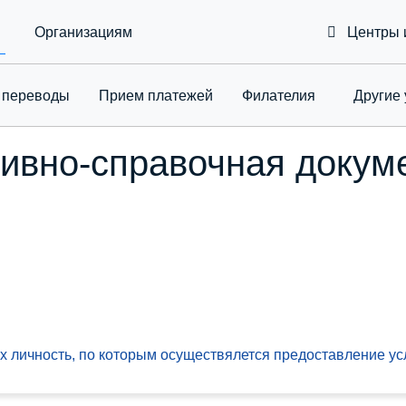
Организациям
Центры 
 переводы
Приeм платежей
Филателия
Другие 
Toggle Drop
ивно-справочная докум
 личность, по которым осуществялется предоставление ус