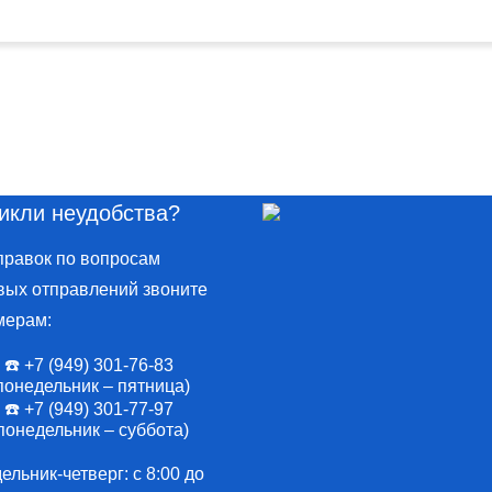
икли неудобства?
правок по вопросам
вых отправлений звоните
мерам:
☎️ +7 (949) 301-76-83
понедельник – пятница)
☎️ +7 (949) 301-77-97
понедельник – суббота)
льник-четверг: с 8:00 до