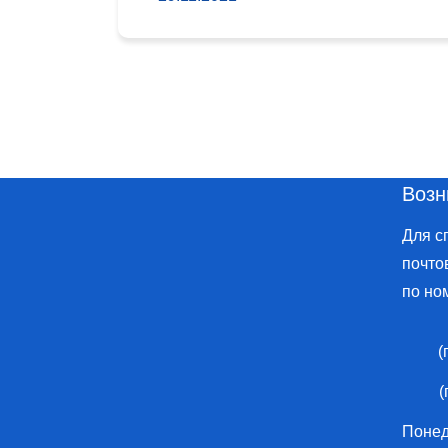
Возн
Для с
почто
по но
(
(
Понеде