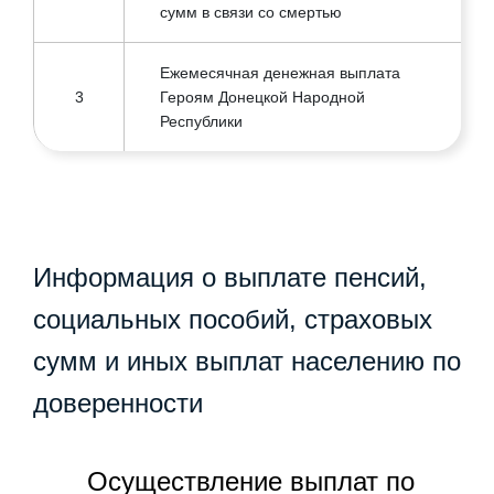
сумм в связи со смертью
смертью
Ежемесячная денежная выплата
Единоразовая денежная помощь ко
15
3
Героям Донецкой Народной
Дню Победы
Республики
Единовременная компенсация за
вред жизни и здоровью граждан,
16
причиненный в результате агрессии
Вооруженных Сил и вооруженных
формирований Украины
Информация о выплате пенсий,
социальных пособий, страховых
Материальная помощь в денежном
17
выражении отдельным категориям
сумм и иных выплат населению по
лиц
доверенности
Компенсационная выплата на
приобретение твердого топлива
18
Осуществление выплат по
(угля) для бытовых нужд отдельным