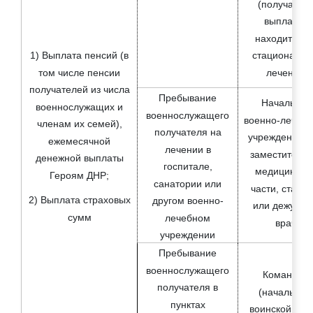
(получател
поврежденное жилье, а также за
выплаты)
утраченное имущество первой
22
находится н
необходимости лицам,
1) Выплата пенсий (в
стационарн
пострадавшим в результате боевых
том числе пенсии
лечении
действий
получателей из числа
Пребывание
Начальник
военнослужащих и
Единовременное денежное
военнослужащего
военно-лечебн
членам их семей),
поощрение семей, награжденных
получателя на
учреждения, 
ежемесячной
23
знаком отличия Донецкой Народной
лечении в
заместитель 
денежной выплаты
Республики "За заслуги в
госпитале,
медицинско
Героям ДНР;
воспитании детей"
санатории или
части, старш
2) Выплата страховых
другом военно-
или дежурны
24
Страховые выплаты (регресс)
сумм
лечебном
врач
учреждении
Пребывание
военнослужащего
Командир
получателя в
(начальник)
пунктах
воинской част