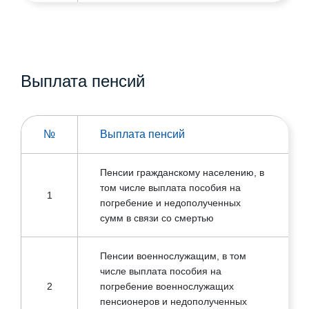
социальная помощь детям,
родители которых уклоняются от
11
уплаты алиментов, не имеют
возможности содержать ребенка
или место жительства их
Выплата пенсий
неизвестно
Пособие на погребение участников
12
№
Выплата пенсий
боевых действий
Пенсии гражданскому населению, в
Государственная помощь семьям,
том числе выплата пособия на
13
имеющим трех и более детей до 16
1
погребение и недополученных
лет
сумм в связи со смертью
Государственная помощь лицам и
Пенсии военнослужащим, в том
инвалидам, не имеющим права на
числе выплата пособия на
пенсию, в том числе выплата
14
2
погребение военнослужащих
пособия на погребение и
пенсионеров и недополученных
недополученных сумм в связи со