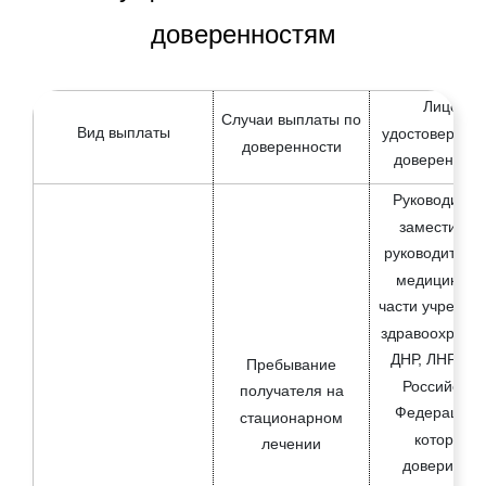
категориям лиц
доверенностям
Компенсация на оплату жилищно-
19
коммунальных услуг, приобретение
Лицо,
твердого бытового топлива
Случаи выплаты по
Вид выплаты
удостоверяю
доверенности
доверенност
Ежемесячная денежная
компенсация на приобретение
Руководител
20
продуктов питания гражданам,
заместител
пострадавшим вследствие
руководителя
Чернобыльской катастрофы
медицинско
части учрежде
Единовременная выплата на
здравоохране
ребенка, приступившего к обучению
ДНР, ЛНР, ли
Пребывание
21
в общеобразовательных
Российской
получателя на
организациях на территории
Федерации, 
стационарном
Донецкой Народной Республики
котором
лечении
доверитель
Компенсация за утраченное или