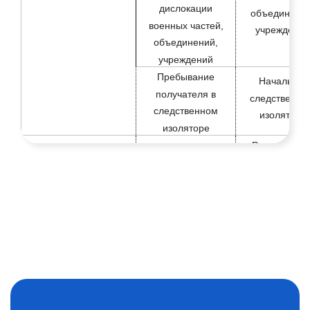
дислокации
объединения
военных частей,
учреждения
объединений,
учреждений
Пребывание
Начальник
получателя в
следственно
следственном
изолятора
изоляторе
Руководител
медицинског
Пребывание
учреждения,
получателя на
котором
стационарном
доверитель
лечении
находится н
стационарн
лечении
Пребывание
Начальник
получателя в
следственно