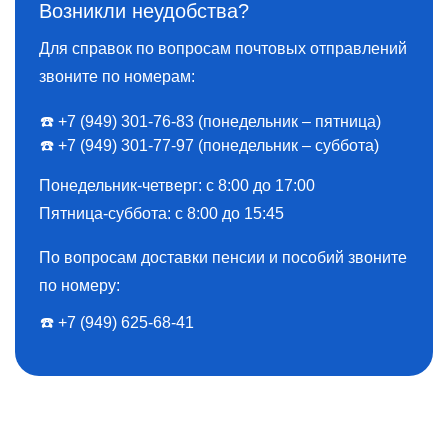
следственном
Возникли неудобства?
изолятора
изоляторе
Для справок по вопросам почтовых отправлений
Прохождение
звоните по номерам:
Командир
получателем
(начальник)
военной службы в
☎️ +7 (949) 301-76-83 (понедельник – пятница)
части,
вооруженных
☎️ +7 (949) 301-77-97 (понедельник – суббота)
соединения
формированиях
учреждения и
ДНР или Луганской
Понедельник-четверг: с 8:00 до 17:00
заведения
Народной
Пятница-суббота: с 8:00 до 15:45
3) Выплата
Республики
социальных пособий
Пребывание
Начальник
По вопросам доставки пенсии и пособий звоните
военнослужащего
учреждения, 
по номеру:
на лечении в
заместитель 
☎️ ️+7 (949) 625-68-41
госпитале,
медицинско
санатории или
части, старш
другом учреждении
или дежурны
здравоохранения
врач
Администрац
Пребывание