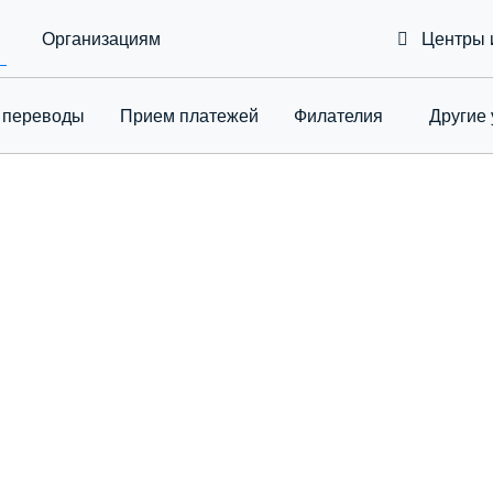
Организациям
Центры 
 переводы
Приeм платежей
Филателия
Другие 
Toggle Drop
А ЗАКАЗОВ ИЗ ИНТЕРНЕТ-М