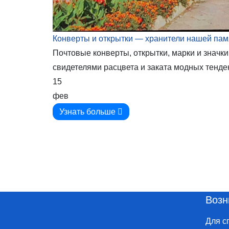
Конверты и открытки — хранители нашей пам
Почтовые конверты, открытки, марки и знач
свидетелями расцвета и заката модных тенден
15
фев
Узнать больше
Возн
Для с