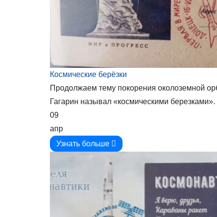
Космические берёзки
Продолжаем тему покорения околоземной орб
Гагарин называл «космическими березками».
09
апр
Узнать больше