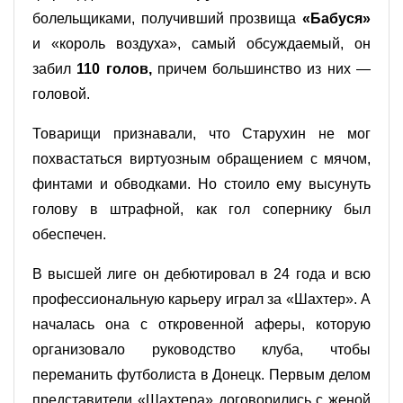
болельщиками, получивший прозвища
«Бабуся»
и «король воздуха», самый обсуждаемый, он
забил
110 голов,
причем большинство из них —
головой.
Товарищи признавали, что Старухин не мог
похвастаться виртуозным обращением с мячом,
финтами и обводками. Но стоило ему высунуть
голову в штрафной, как гол сопернику был
обеспечен.
В высшей лиге он дебютировал в 24 года и всю
профессиональную карьеру играл за «Шахтер». А
началась она с откровенной аферы, которую
организовало руководство клуба, чтобы
переманить футболиста в Донецк. Первым делом
представители «Шахтера» договорились с женой