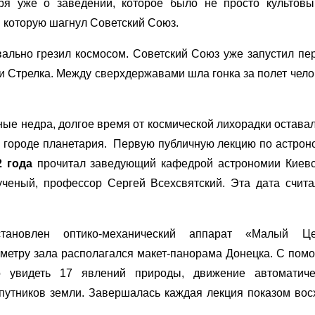
ря уже о заведении, которое было не просто культовы
в которую шагнул Советский Союз.
вально грезил космосом. Советский Союз уже запустил пе
 и Стрелка. Между сверхдержавами шла гонка за полет чел
ные недра, долгое время от космической лихорадки оставал
в городе планетария. Первую публичную лекцию по астрон
2 года
прочитал заведующий кафедрой астрономии Киевс
ученый, профессор Сергей Всехсвятский. Эта дата счита
ановлен оптико-механический аппарат «Малый Це
метру зала располагался макет-панорама Донецка. С пом
 увидеть 17 явлений природы, движение автоматиче
путников земли. Завершалась каждая лекция показом вос