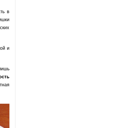
ть в
ишки
ских
ой и
лишь
ость
тная