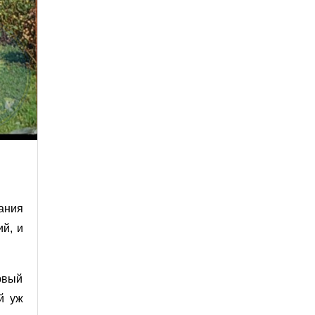
ания
й, и
рвый
й уж