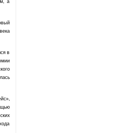
м, а
рвый
овека
ся в
омии
кого
лась
йс»,
ощью
ских
хода