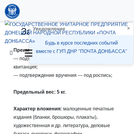
×
Заказная бандероль
Уведомление
Будь в курсе последних событий
Преимущества:
вместе с ГУП ДНР "ПОЧТА ДОНБАССА"
— подтверждение подачи — выдается
квитанция;
— подтверждение вручения — под роспись;
Предельный вес: 5 кг.
Характер вложения:
малоценные печатные
издания (бланки, брошюры, плакаты),
художественная и др. литература, деловые
бумаги, рукописи, фотографии.