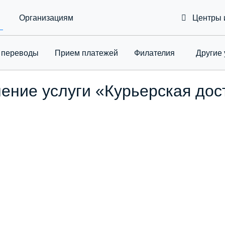
Организациям
Центры 
 переводы
Приeм платежей
Филателия
Другие 
Toggle Drop
ние услуги «Курьерская дост