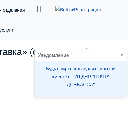
и отделения
услуги
down
авка» (с 01.08.2025)
×
Уведомление
Будь в курсе последних событий
вместе с ГУП ДНР "ПОЧТА
ДОНБАССА"