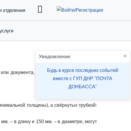
и отделения
услуги
down
×
Уведомление
Будь в курсе последних событий
или документа, размеры и масса которого
вместе с ГУП ДНР "ПОЧТА
ДОНБАССА"
минимальной толщины), а свёрнутых трубкой:
мм. – в длину и 150 мм. – в диаметре, могут