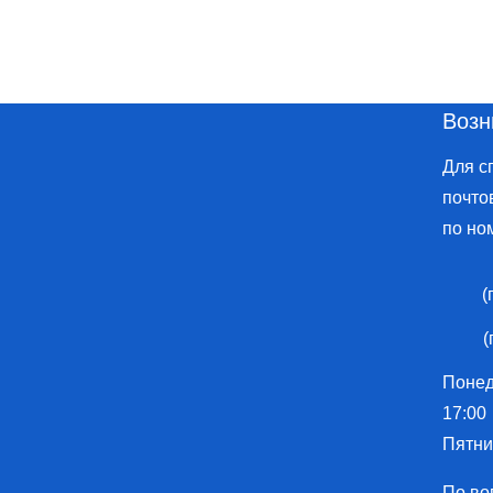
Возн
Для с
почто
по но
(
(
Понеде
17:00
Пятниц
По во