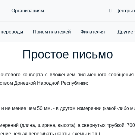
Организациям
Центры 
 переводы
Приeм платежей
Филателия
Другие 
Toggle Drop
Простое письмо
очтового конверта с вложением письменного сообщения 
ьством Донецкой Народной Республики;
и не менее чем 50 мм. - в другом измерении (какой-либо 
мерений (длина, ширина, высота), а свернутых трубкой: 700 
ние нельзя перегибать (карты, схемы и т.п.)