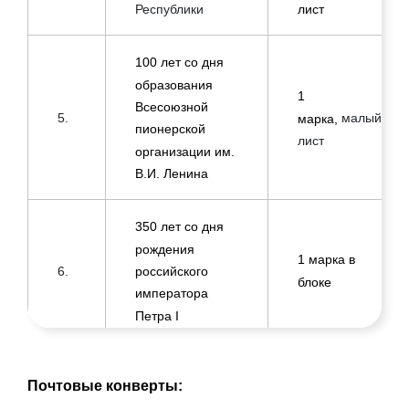
Республики
лист
лет со дня
100
образования
1
Всесоюзной
малый
5.
марка,
пионерской
лист
организации им.
В.И. Ленина
со дня
350 лет
рождения
1 марка в
6.
российского
блоке
императора
Петра I
Серия «Спорт».
1 марка в
7.
Почтовые конверты:
Шахматы
блоке