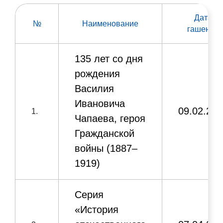
Дата
Серия «Музеи
№
Наименование
гашения
Донецкой
Народной
Республики».
135
лет со дня
1 марка в
8.
Военно-
рождения
блоке
исторический
Василия
музей Великой
Ивановича
Отечественной
09.02.202
1.
войны (г. Донецк)
Чапаева, героя
Гражданской
1 марка,
войны (1887–
150 лет городу
9.
марочный
1919)
Ясиноватая
лист
Серия
Серия «Великие
«История
люди Донецкого
края».
1 марка в