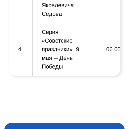
«Великие
Яковлевича
люди
Седова
Донецкого
23.09.202
10.
края».
Серия
Соловьяненко
«Советские
Анатолий
4.
праздники». 9
06.05.2
Борисович
мая
День
—
Победы