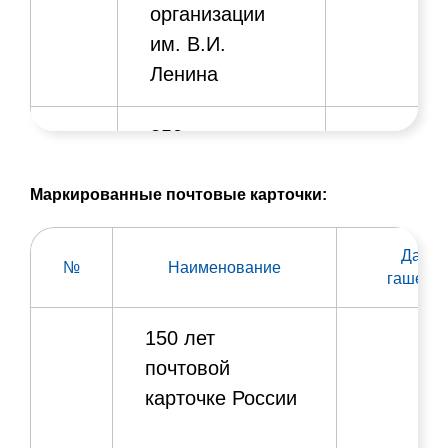
организации
им. В.И.
Ленина
350 лет
со дня
рождения
Маркированные почтовые карточки:
российского
09.06.202
6.
императора
Петра I
Дата
№
Наименование
гашени
Серия
150 лет
«Спорт».
20.07.202
7.
почтовой
Шахматы
карточке России
Серия «Музеи