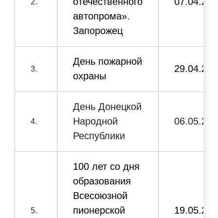
отечественного
07.04.202
2.
10.
Соловьяненко
блоке
автопрома».
Анатолий
Запорожец
Борисович
День пожарной
29.04.202
3.
охраны
День Донецкой
Народной
06.05.202
4.
Республики
100
лет со дня
образования
Всесоюзной
пионерской
19.05.202
5.