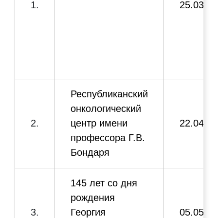
1.
25.03.2
Донецкой
Народной
Республики».
Военно-
08.09.202
8.
исторический
музей Великой
Республиканский
Отечественной
онкологический
войны (г.
2.
центр имени
22.04.2
Донецк)
профессора Г.В.
Бондаря
150 лет городу
09.09.202
9.
Ясиноватая
145 лет со дня
рождения
Серия
3.
Георгия
05.05.2