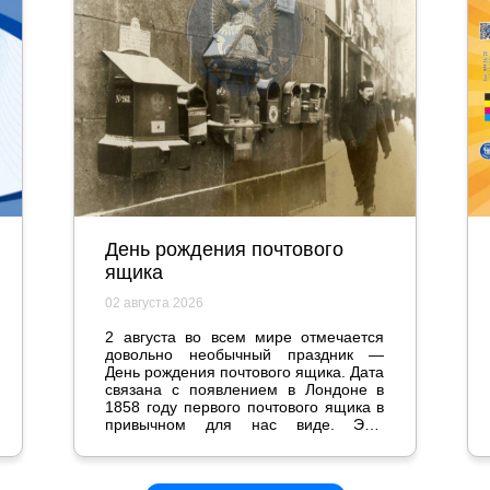
День рождения почтового
ящика
02 августа 2026
2 августа во всем мире отмечается
довольно необычный праздник —
День рождения почтового ящика. Дата
связана с появлением в Лондоне в
1858 году первого почтового ящика в
привычном для нас виде. Эта,
казалось бы, мелочь стала
настоящим прорывом и серьезно
повлияла на жизнь общества.