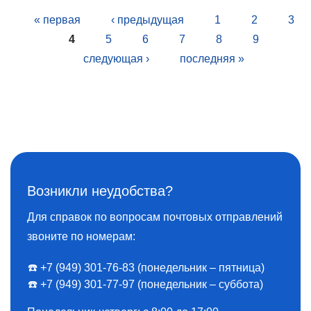
Страницы
« первая
‹ предыдущая
1
2
3
4
5
6
7
8
9
следующая ›
последняя »
Возникли неудобства?
Для справок по вопросам почтовых отправлений
звоните по номерам:
☎️ +7 (949) 301-76-83 (понедельник – пятница)
☎️ +7 (949) 301-77-97 (понедельник – суббота)