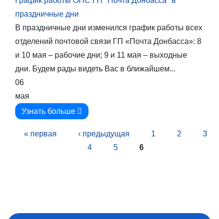
График работы ОПС ГП "Почта Донбасса" в
праздничные дни
В праздничные дни изменился график работы всех
отделений почтовой связи ГП «Почта Донбасса»: 8
и 10 мая – рабочие дни; 9 и 11 мая – выходные
дни. Будем рады видеть Вас в ближайшем...
06
мая
Узнать больше
Страницы
« первая
‹ предыдущая
1
2
3
4
5
6