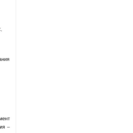
.
ания
мент
ия –