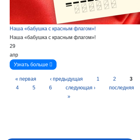
Наша «бабушка с красным флагом»!
Наша «бабушка с красным флагом»!
29
апр
Узнать больше
Страницы
« первая
‹ предыдущая
1
2
3
4
5
6
следующая ›
последняя
»