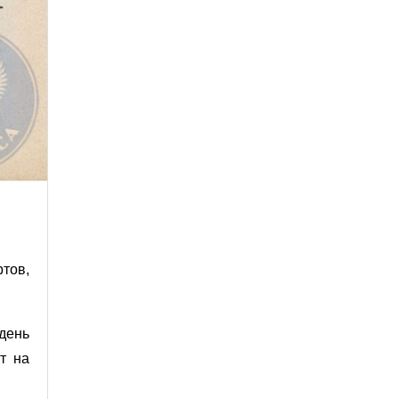
тов,
день
т на