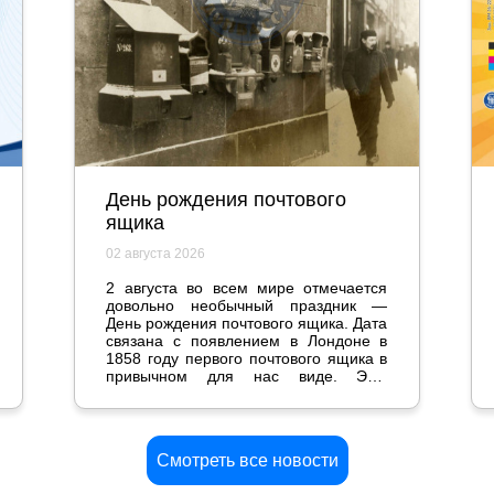
День рождения почтового
ящика
02 августа 2026
2 августа во всем мире отмечается
довольно необычный праздник —
День рождения почтового ящика. Дата
связана с появлением в Лондоне в
1858 году первого почтового ящика в
привычном для нас виде. Эта,
казалось бы, мелочь стала
настоящим прорывом и серьезно
повлияла на жизнь общества.
Смотреть все новости