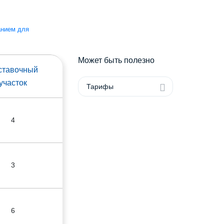
анием для
Может быть полезно
ставочный
участок
Тарифы
4
3
6