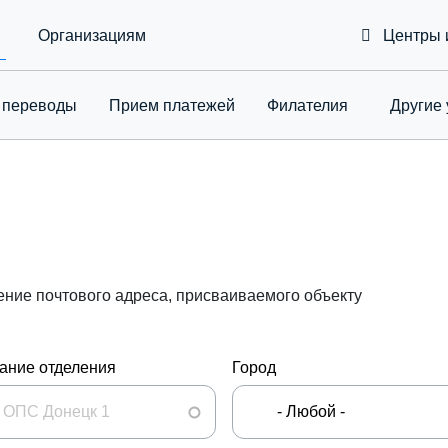
Организациям
Центры 
 переводы
Приeм платежей
Филателия
Другие 
Toggle Drop
ение почтового адреса, присваиваемого объекту
ание отделения
Город