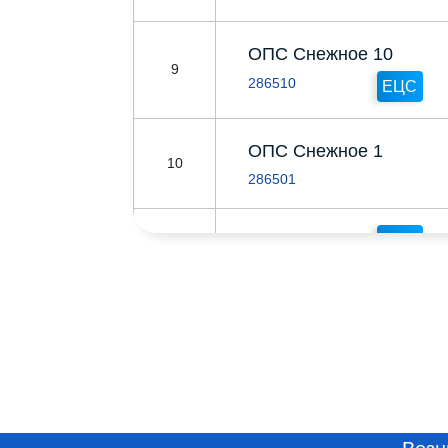
ОПС Снежное 10
9
286510
ЕЦС
ОПС Снежное 1
10
286501
ОПС Снежное
ЕЦС
11
286500
ОПС Северное 1
12
286584
ОПС Садовое
13