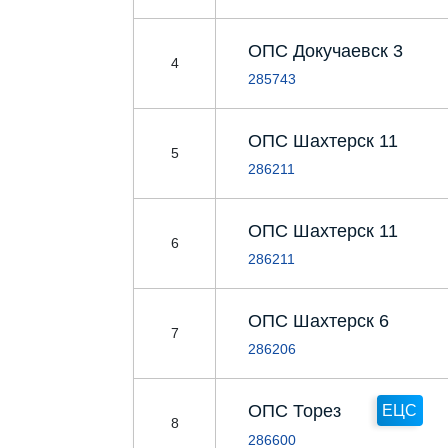
ОПС Докучаевск 3
4
285743
ОПС Шахтерск 11
5
286211
ОПС Шахтерск 11
6
286211
ОПС Шахтерск 6
7
286206
ОПС Торез
ЕЦС
8
286600