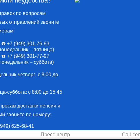
икли неудобства?
правок по вопросам
вых отправлений звоните
мерам:
☎️ +7 (949) 301-76-83
понедельник – пятница)
☎️ +7 (949) 301-77-97
понедельник – суббота)
льник-четверг: с 8:00 до
а-суббота: с 8:00 до 15:45
просам доставки пенсии и
ий звоните по номеру:
 (949) 625-68-41
Пресс-центр
Call-cen