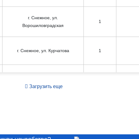
г. Снежное, ул.
1
Ворошиловградская
г. Снежное, ул. Курчатова
1
г. Снежное, ул. Василия
1
Стуса
Загрузить еще
пгт Андреевка, ул. Миусская
1
пос. Садовое, ул. Зеленая
1