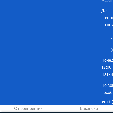
Возн
286251
Для с
почто
по но
(
(
Понеде
17:00
Пятниц
По во
пособ
☎️ ️+7
О предприятии
Вакансии