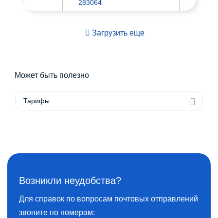
Сосно
283064
ОПС Донецк 64
г. Доне
Загрузить еще
12
Тагил
283064
ОПС Донецк 64
г. Доне
Может быть полезно
13
Уют
283064
Тарифы
Возникли неудобства?
Для справок по вопросам почтовых отправлений
звоните по номерам: