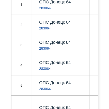
ОПС Донецк 64
г. Доне
1
Авет
283064
ОПС Донецк 64
г. Доне
2
Анге
283064
ОПС Донецк 64
г. Доне
3
Арара
283064
ОПС Донецк 64
г. Доне
4
Баж
283064
ОПС Донецк 64
г. Доне
5
Верхов
283064
г. Доне
ОПС Донецк 64
Гене