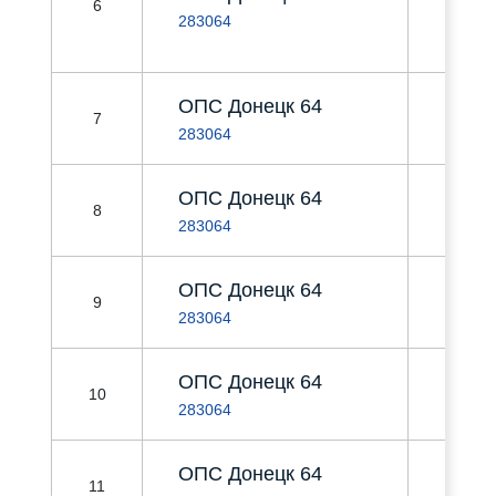
6
Мак
283064
Коз
ОПС Донецк 64
г. Доне
7
Днестр
283064
ОПС Донецк 64
г. Доне
8
Квир
283064
ОПС Донецк 64
г. Доне
9
Масло
283064
ОПС Донецк 64
г. Доне
10
Примо
283064
ОПС Донецк 64
г. Доне
11