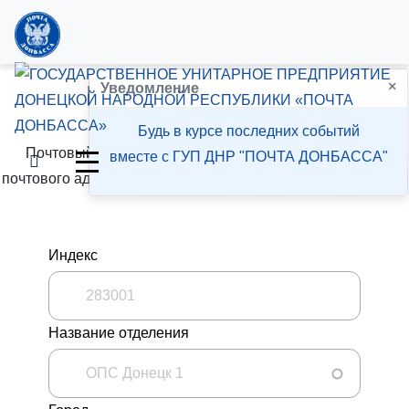
×
Почтовый индекс
Уведомление
Будь в курсе последних событий
Почтовый индекс - условное цифровое обозначение
вместе с ГУП ДНР "ПОЧТА ДОНБАССА"
почтового адреса, присваиваемого объекту почтовой связи
Индекс
Название отделения