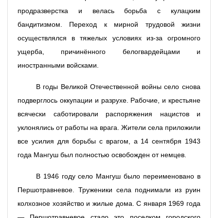
продразверстка и велась борьба с кулацким
бандитизмом. Переход к мирной трудовой жизни
осуществлялся в тяжелых условиях из-за огромного
ущерба, причинённого белогвардейцами и
иностранными войсками.
В годы Великой Отечественной войны село снова
подверглось оккупации и разрухе. Рабочие, и крестьяне
всячески саботировали распоряжения нацистов и
уклонялись от работы на врага. Жители села приложили
все усилия для борьбы с врагом, а 14 сентября 1943
года Мангуш был полностью освобожден от немцев.
В 1946 году село Мангуш было переименовано в
Першотравневое. Труженики села поднимали из руин
колхозное хозяйство и жилые дома. С января 1969 года
— Першотравневое стало это поселком городского